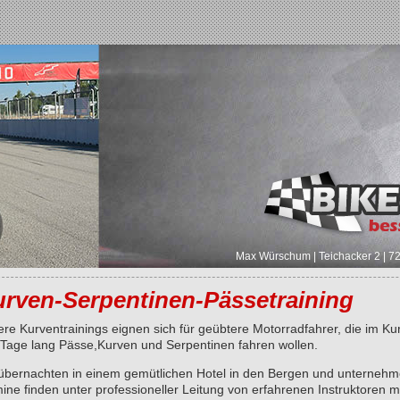
Max Würschum | Teichacker 2 | 7
rven-Serpentinen-Pässetraining
re Kurventrainings eignen sich für geübtere Motorradfahrer, die im K
 Tage lang Pässe,Kurven und Serpentinen fahren wollen.
übernachten in einem gemütlichen Hotel in den Bergen und unternehme
ine finden unter professioneller Leitung von erfahrenen Instruktoren mi