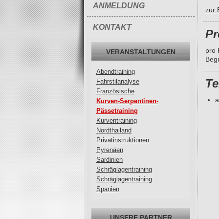
ANMELDUNG
zur 
KONTAKT
Pr
pro 
VERANSTALTUNGEN
Begr
Abendtraining
Te
Fahrstilanalyse
Französische
Kurven-Serpentinen-
Pässetraining
Kurventraining
Nordthailand
Privatinstruktionen
Pyrenäen
Sardinien
Schräglagentraining
Schräglagentraining
Spanien
UNSERE PARTNER