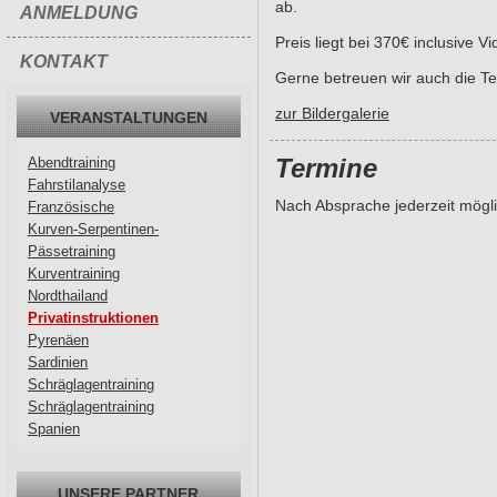
ab.
ANMELDUNG
Preis liegt bei 370€ inclusive 
KONTAKT
Gerne betreuen wir auch die Te
zur Bildergalerie
VERANSTALTUNGEN
Termine
Abendtraining
Fahrstilanalyse
Nach Absprache jederzeit mögli
Französische
Kurven-Serpentinen-
Pässetraining
Kurventraining
Nordthailand
Privatinstruktionen
Pyrenäen
Sardinien
Schräglagentraining
Schräglagentraining
Spanien
UNSERE PARTNER